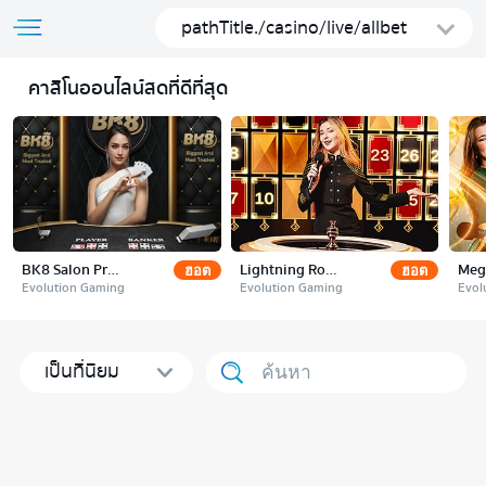
pathTitle./casino/live/allbet
คาสิโนออนไลน์สดที่ดีที่สุด
BK8 Salon Prive Baccarat
Lightning Roulette
Meg
ฮอต
ฮอต
Evolution Gaming
Evolution Gaming
Evol
เป็นที่นิยม